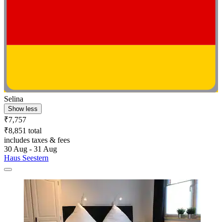
Selina
Show less
₹7,757
₹8,851 total
includes taxes & fees
30 Aug - 31 Aug
Haus Seestern