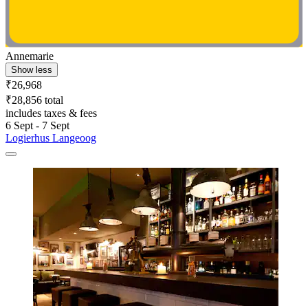
Annemarie
Show less
₹26,968
₹28,856 total
includes taxes & fees
6 Sept - 7 Sept
Logierhus Langeoog