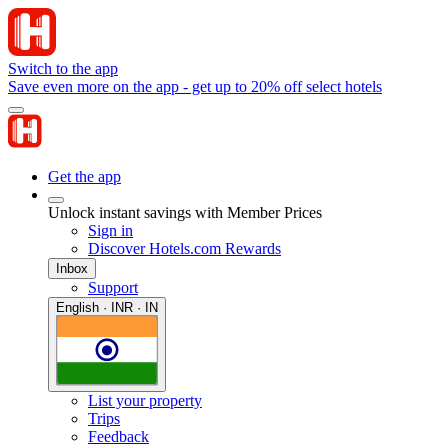
Switch to the app
Save even more on the app - get up to 20% off select hotels
Get the app
Unlock instant savings with Member Prices
Sign in
Discover Hotels.com Rewards
Inbox
Support
English · INR · IN
List your property
Trips
Feedback