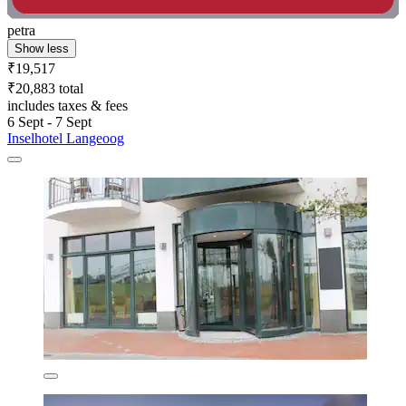
petra
Show less
₹19,517
₹20,883 total
includes taxes & fees
6 Sept - 7 Sept
Inselhotel Langeoog