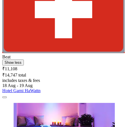
Beat
Show less
₹11,108
₹14,747 total
includes taxes & fees
18 Aug - 19 Aug
Hotel Garni HaWattn